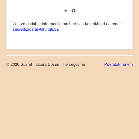
Prijava sažetka
Kotizacija
Za sve dodatne informacije možete nas kontaktirati na email
Organizacioni odbor
susretfizicara@dfufbih.ba
Lokacija
Kontakt
© 2026 Susret fizičara Bosne i Hercegovine
Povratak na vrh