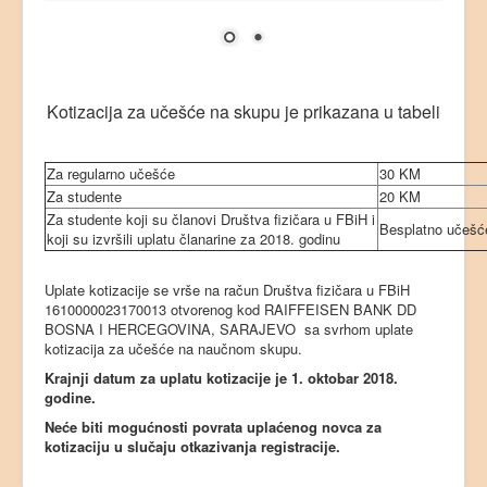
Prijava sažetka
Kotizacija
Organizacioni odbor
Kotizacija za učešće na skupu je prikazana u tabeli
Lokacija
Za regularno učešće
30 KM
Kontakt
Za studente
20 KM
Za studente koji su članovi Društva fizičara u FBiH i
Besplatno učešć
koji su izvršili uplatu članarine za 2018. godinu
Uplate kotizacije se vrše na račun Društva fizičara u FBiH
1610000023170013 otvorenog kod RAIFFEISEN BANK DD
BOSNA I HERCEGOVINA, SARAJEVO sa svrhom uplate
kotizacija za učešće na naučnom skupu.
Krajnji datum za uplatu kotizacije je 1. oktobar 2018.
godine.
Neće biti mogućnosti povrata uplaćenog novca za
kotizaciju u slučaju otkazivanja registracije.