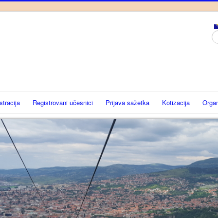
Tr
stracija
Registrovani učesnici
Prijava sažetka
Kotizacija
Organ