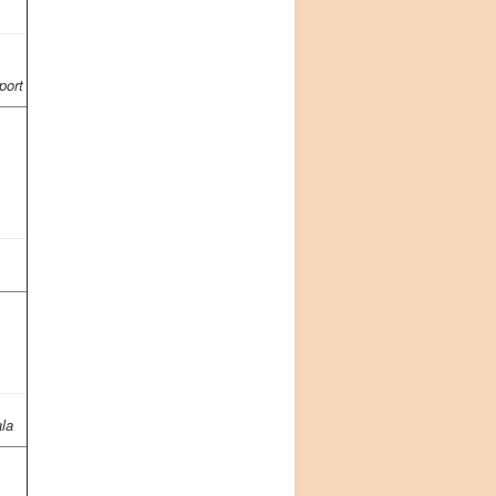
port
ala