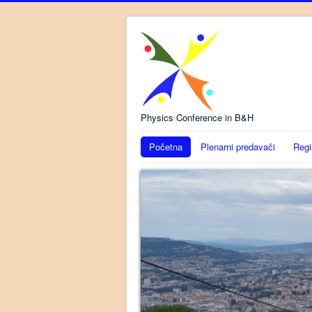
Physics Conference in B&H
Početna
Plenarni predavači
Regi