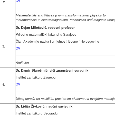
CV
2.
Metamaterials and Waves (From Transformational physics to
metamaterials in electromagnetism, mechanics and magneto-trans
Dr. Dejan Milošević, redovni profesor
Prirodno-matematički fakultet u Sarajevo
Član Akademije nauka i umjetnosti Bosne i Hercegovine
.
CV
Atofizika
Dr. Damir Starešinić, viši znanstveni suradnik
Institut za fiziku u Zagrebu
CV
.
Uticaj nereda na različitim prostornim skalama na svojstva materij
Dr. Lidija Živković, naučni savjetnik
Institut za fiziku u Beogradu