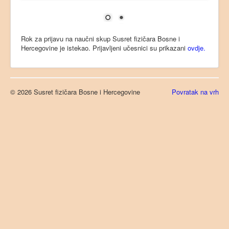
Prijava sažetka
Kotizacija
Rok za prijavu na naučni skup Susret fizičara Bosne i
Organizacioni odbor
Hercegovine je istekao. Prijavljeni učesnici su prikazani
ovdje.
Lokacija
Kontakt
© 2026 Susret fizičara Bosne i Hercegovine
Povratak na vrh