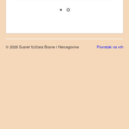
Prijava sažetka
Kotizacija
Organizacioni odbor
Lokacija
Kontakt
© 2026 Susret fizičara Bosne i Hercegovine
Povratak na vrh