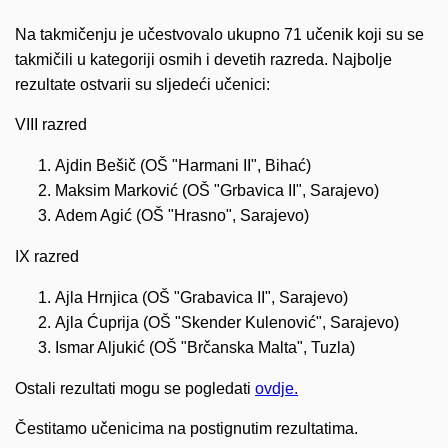
Na takmičenju je učestvovalo ukupno 71 učenik koji su se
takmičili u kategoriji osmih i devetih razreda. Najbolje
rezultate ostvarii su sljedeći učenici:
VIII razred
Ajdin Bešič (OŠ "Harmani II", Bihać)
Maksim Marković (OŠ "Grbavica II", Sarajevo)
Adem Agić (OŠ "Hrasno", Sarajevo)
IX razred
Ajla Hrnjica (OŠ "Grabavica II", Sarajevo)
Ajla Ćuprija (OŠ "Skender Kulenović", Sarajevo)
Ismar Aljukić (OŠ "Brčanska Malta", Tuzla)
Ostali rezultati mogu se pogledati
ovdje.
Čestitamo učenicima na postignutim rezultatima.