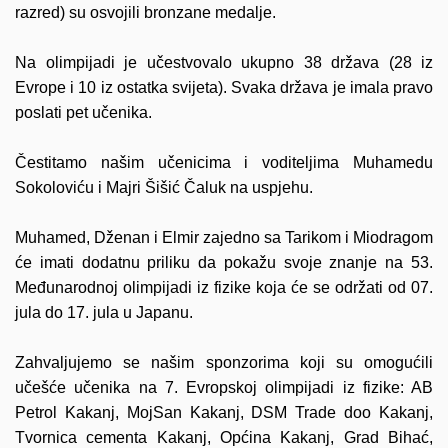
razred) su osvojili bronzane medalje.
Na olimpijadi je učestvovalo ukupno 38 država (28 iz
Evrope i 10 iz ostatka svijeta). Svaka država je imala pravo
poslati pet učenika.
Čestitamo našim učenicima i voditeljima Muhamedu
Sokoloviću i Majri Šišić Čaluk na uspjehu.
Muhamed, Dženan i Elmir zajedno sa Tarikom i Miodragom
će imati dodatnu priliku da pokažu svoje znanje na 53.
Međunarodnoj olimpijadi iz fizike koja će se održati od 07.
jula do 17. jula u Japanu.
Zahvaljujemo se našim sponzorima koji su omogućili
učešće
učenika na 7. Evropskoj olimpijadi iz fizike: AB
Petrol Kakanj, MojSan Kakanj, DSM Trade doo Kakanj,
Tvornica cementa Kakanj, Općina Kakanj, Grad Bihać,