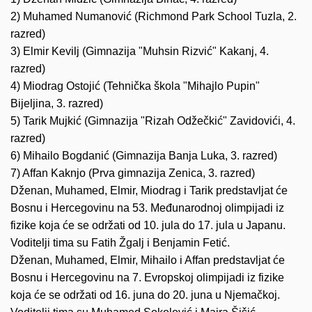
2) Muhamed Numanović (Richmond Park School Tuzla, 2.
razred)
3) Elmir Kevilj (Gimnazija "Muhsin Rizvić" Kakanj, 4.
razred)
4)
Miodrag Ostojić (Tehnička škola "Mihajlo Pupin"
Bijeljina, 3. razred)
5) Tarik Mujkić (Gimnazija "Rizah Odžečkić" Zavidovići, 4.
razred)
6) Mihailo Bogdanić (Gimnazija Banja Luka, 3. razred)
7) Affan Kaknjo (Prva gimnazija Zenica, 3. razred)
Dženan, Muhamed, Elmir, Miodrag i Tarik predstavljat će
Bosnu i Hercegovinu na 53. Međunarodnoj olimpijadi iz
fizike koja će se održati od 10. jula do 17. jula u Japanu.
Voditelji tima su Fatih Žgalj i Benjamin Fetić.
Dženan, Muhamed, Elmir, Mihailo i Affan predstavljat će
Bosnu i Hercegovinu na 7. Evropskoj olimpijadi iz fizike
koja će se održati od 16. juna do 20. juna u Njemačkoj.