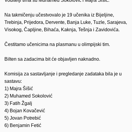
Voditelji tima su Muhamed Sokolović i Majra Šišić.
Na takmičenju učestvovalo je 19 učenika
iz Bijeljine,
Trebinja, Prijedora, Dervente, Banja Luke, Tuzle, Sarajeva,
Visokog, Čapljine, Bihaća, Kaknja, Tešnja i Zavidovića.
Čestitamo učenicima na plasmanu u olimpijski tim.
Bilten sa zadacima bit će objavljen naknadno.
Komisija za sastavljanje i pregledanje zadataka bila je u
sastavu:
1) Majra Šišić
2) Muhamed Sokolović
3) Fatih Žgalj
4) Bojan Kovačević
5) Jovan Potrebić
6) Benjamin Fetić