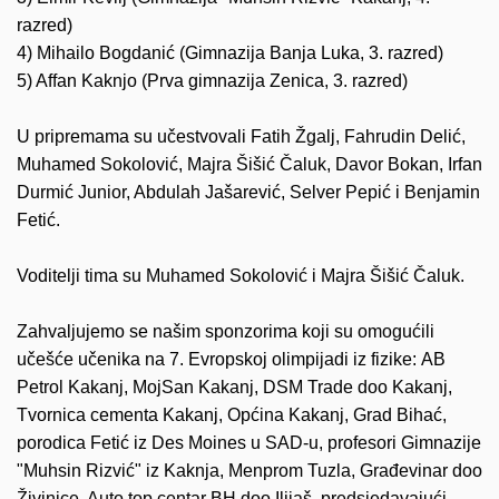
razred)
4) Mihailo Bogdanić (Gimnazija Banja Luka, 3. razred)
5) Affan Kaknjo (Prva gimnazija Zenica, 3. razred)
U pripremama su učestvovali Fatih Žgalj, Fahrudin Delić,
Muhamed Sokolović, Majra Šišić Čaluk, Davor Bokan, Irfan
Durmić Junior, Abdulah Jašarević, Selver Pepić i Benjamin
Fetić.
Voditelji tima su Muhamed Sokolović i Majra Šišić Čaluk.
Zahvaljujemo se našim sponzorima koji su omogućili
učešće učenika na 7. Evropskoj olimpijadi iz fizike:
AB
Petrol Kakanj, MojSan Kakanj, DSM Trade doo Kakanj,
Tvornica cementa Kakanj, Općina Kakanj, Grad Bihać,
porodica Fetić iz Des Moines u SAD-u, profesori Gimnazije
"Muhsin Rizvić" iz Kaknja, Menprom Tuzla, Građevinar doo
Živinice, Auto top centar BH doo Ilijaš, predsjedavajući