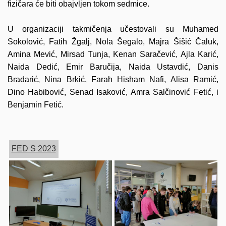
fizičara će biti obajvljen tokom sedmice.
U organizaciji takmičenja učestovali su
Muhamed
Sokolović, Fatih Žgalj, Nola Šegalo, Majra Šišić Čaluk,
Amina Mević, Mirsad Tunja, Kenan Saračević, Ajla Karić,
Naida Dedić, Emir Baručija, Naida Ustavdić, Danis
Bradarić, Nina Brkić, Farah Hisham Nafi
, Alisa Ramić,
Dino Habibović, Senad Isaković, Amra Salčinović Fetić, i
Benjamin Fetić.
FED S 2023