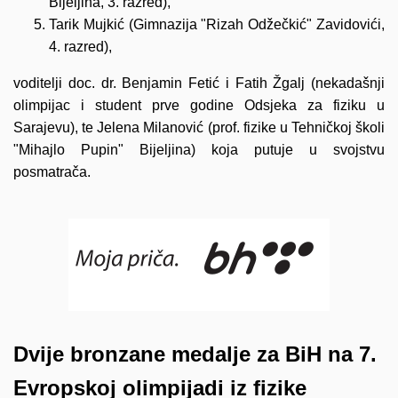
Bijeljina, 3. razred),
Tarik Mujkić (Gimnazija "Rizah Odžečkić" Zavidovići,
4. razred),
voditelji doc. dr. Benjamin Fetić i Fatih Žgalj (nekadašnji
olimpijac i student prve godine Odsjeka za fiziku u
Sarajevu), te Jelena Milanović (prof. fizike u Tehničkoj školi
"Mihajlo Pupin" Bijeljina) koja putuje u svojstvu
posmatrača.
Dvije bronzane medalje za BiH na 7.
Evropskoj olimpijadi iz fizike