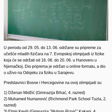
U periodu od 29. 05. do 13. 06. održane su pripreme za
učešće mladih fizičara na 7. Evropskoj olimpijadi iz fizike
koja će se održati od 16. 06. do 20. 06. u Hanoveru u
Njemačkoj. Dio priprema je održan u online formatu, a dio
u uživo na Odsjeku za fiziku u Sarajevu.
Predstavnici Bosne i Hercegovine na ovoj olimpijadi su
1) Dženan Midžić (Gimnazija Bihać, 4. razred)
2) Muhamed Numanović (Richmond Park School Tuzla, 2.
razred)
3) Elmir Kevilj (Gimnazija "Muhsin Rizvić" Kakanj, 4.