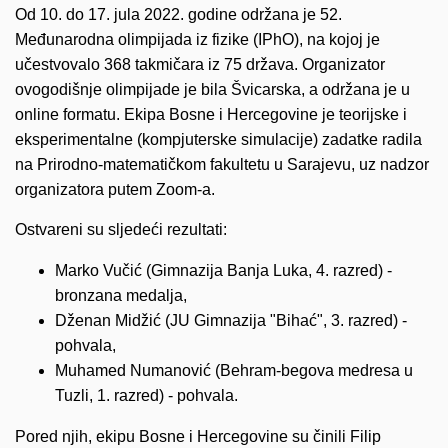
Od 10. do 17. jula 2022. godine održana je 52.
Međunarodna olimpijada iz fizike (IPhO), na kojoj je
učestvovalo 368 takmičara iz 75 država. Organizator
ovogodišnje olimpijade je bila Švicarska, a održana je u
online formatu. Ekipa Bosne i Hercegovine je teorijske i
eksperimentalne (kompjuterske simulacije) zadatke radila
na Prirodno-matematičkom fakultetu u Sarajevu, uz nadzor
organizatora putem Zoom-a.
Ostvareni su sljedeći rezultati:
Marko Vučić (Gimnazija Banja Luka, 4. razred) -
bronzana medalja,
Dženan Midžić (JU Gimnazija "Bihać", 3. razred) -
pohvala,
Muhamed Numanović (Behram-begova medresa u
Tuzli, 1. razred) - pohvala.
Pored njih, ekipu Bosne i Hercegovine su činili Filip