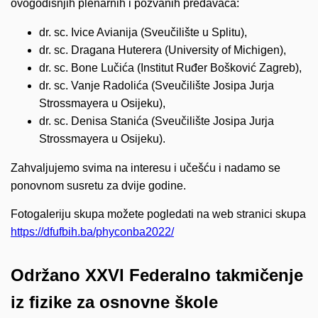
ovogodišnjih plenarnih i pozvanih predavača:
dr. sc. Ivice Avianija (Sveučilište u Splitu),
dr. sc. Dragana Huterera (University of Michigen),
dr. sc. Bone Lučića (Institut Ruđer Bošković Zagreb),
dr. sc. Vanje Radolića (Sveučilište Josipa Jurja
Strossmayera u Osijeku),
dr. sc. Denisa Stanića (Sveučilište Josipa Jurja
Strossmayera u Osijeku).
Zahvaljujemo svima na interesu i učešću i nadamo se
ponovnom susretu za dvije godine.
Fotogaleriju skupa možete pogledati na web stranici skupa
https://dfufbih.ba/phyconba2022/
Održano XXVI Federalno takmičenje
iz fizike za osnovne škole