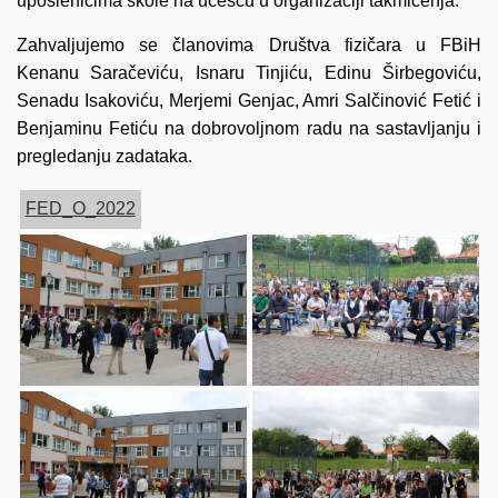
uposlenicima škole na učešću u organizaciji takmičenja.
Zahvaljujemo se članovima Društva fizičara u FBiH
Kenanu Saračeviću, Isnaru Tinjiću, Edinu Širbegoviću,
Senadu Isakoviću, Merjemi Genjac, Amri Salčinović Fetić i
Benjaminu Fetiću na dobrovoljnom radu na sastavljanju i
pregledanju zadataka.
FED_O_2022