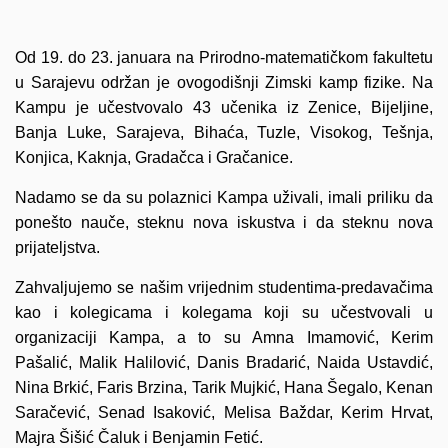
Od 19. do 23. januara na Prirodno-matematičkom fakultetu
u Sarajevu održan je ovogodišnji Zimski kamp fizike. Na
Kampu je učestvovalo 43 učenika iz Zenice, Bijeljine,
Banja Luke, Sarajeva, Bihaća, Tuzle, Visokog, Tešnja,
Konjica, Kaknja, Gradačca i Gračanice.
Nadamo se da su polaznici Kampa uživali, imali priliku da
ponešto nauče, steknu nova iskustva i da steknu nova
prijateljstva.
Zahvaljujemo se našim vrijednim studentima-predavačima
kao i kolegicama i kolegama koji su učestvovali u
organizaciji Kampa, a to su Amna Imamović, Kerim
Pašalić, Malik Halilović, Danis Bradarić, Naida Ustavdić,
Nina Brkić, Faris Brzina, Tarik Mujkić, Hana Šegalo, Kenan
Saračević, Senad Isaković, Melisa Baždar, Kerim Hrvat,
Majra Šišić Čaluk i Benjamin Fetić.