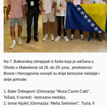
Na 7. Balkanskoj olimpijadi iz fizike koja je održana u
Ohridu u Makedoniji od 26. do 29. juna, predstavnici
Bosne i Hercegovine osvojili su dvije bronzane medalje i
dvije pohvale:
1. Bakir Širbegović (Gimnazija "Musa Ćazim Ćatić",
Tešanj, II razred) - bronzana medalja,
2. Ismar Aljukić (Gimnazija "Meša Selimović", Tuzla, II