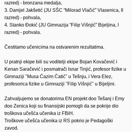
razred) - bronzana medalja,
3. Danijel Jakšetić (JU SŠC “Milorad Vlačić” Vlasenica, II
razred) - pohvala,
4. Stanko Đokić (JU Gimnazija “Filip Višnjić” Bijeljina, I
razred) - pohvala.
Čestitamo učenicima na ostvarenim rezultatima.
U pratnji ekipe bili su voditelji ekipe Bojan Kovačević i
Kenan Saračević i posmatrači Isnar Tinjić, profesor fizike u
Gimnaziji "Musa Ćazim Ćatić" u Tešnju, i Vera Elez,
profesorica fizike u Gimnaziji "Filip Višnjić" u Bijeljini.
Zahvaljujemo se donatorima EN projekt doo Tešanj i Emy
doo Zenica koji su finansijski pomogli da se pokrije dio
troškova učešća učenika iz FBiH.
Troškove učešća učenika iz RS pokrio je Pedagoški
zavod.