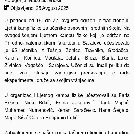
Kategorija:
Naše aktivnosti
Objavljeno: 25 Avgust 2025
U periodu od 18. do 22. avgusta održan je tradicionalni
Ljetni kamp fizike za učenike osnovnih i srednjih škola. Na
ovogodišenjem Ljetnom kampu fizike koji je održan na
Prirodno-matematičkom fakultetu u Sarajevu učestvovalo
je 65 učenika iz Tešnja, Zenice, Travnika, Gradačca,
Kaknja, Konjica, Maglaja, Jelaha, Breze, Banja Luke,
Živinica, Vogošće i Sarajeva. Učenici su imali priliku da
uče fiziku, slušaju zanimljiva predavanja, te rade
eksperimente i druže sa svojim vršnjacima.
U organizaciji Ljetnog kampa fizike učestvovali su Faris
Brzina,
Nina Brkić
, Esma Jakupović,
Tarik Mujkić
,
Muhamed Numanović,
Kenan Saračević
, Hana Šegalo,
Majra Šišić Čaluk i Benjamin Fetić.
Zahvaljujemo se našem nekadašnjem olimpijcu
Fahrudinu