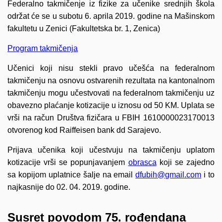
Federalno takmičenje iz fizike za učenike srednjih škola
održat će se u subotu 6. aprila 2019. godine na Mašinskom
fakultetu u Zenici (Fakultetska br. 1, Zenica)
Program takmičenja
Učenici koji nisu stekli pravo učešća na federalnom
takmičenju na osnovu ostvarenih rezultata na kantonalnom
takmičenju mogu učestvovati na federalnom takmičenju uz
obavezno plaćanje kotizacije u iznosu od 50 KM. Uplata se
vrši na račun Društva fizičara u FBIH 1610000023170013
otvorenog kod Raiffeisen bank dd Sarajevo.
Prijava učenika koji učestvuju na takmičenju uplatom
kotizacije vrši se popunjavanjem
obrasca
koji se zajedno
sa kopijom uplatnice šalje na email
dfubih@gmail.com
i to
najkasnije do 02. 04. 2019. godine.
Susret povodom 75. rođendana