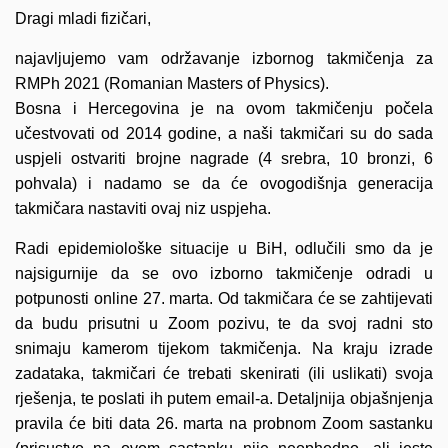
Dragi mladi fizičari,
najavljujemo vam održavanje izbornog takmičenja za
RMPh 2021 (Romanian Masters of Physics).
Bosna i Hercegovina je na ovom takmičenju počela
učestvovati od 2014 godine, a naši takmičari su do sada
uspjeli ostvariti brojne nagrade (4 srebra, 10 bronzi, 6
pohvala) i nadamo se da će ovogodišnja generacija
takmičara nastaviti ovaj niz uspjeha.
Radi epidemiološke situacije u BiH, odlučili smo da je
najsigurnije da se ovo izborno takmičenje odradi u
potpunosti online 27. marta. Od takmičara će se zahtijevati
da budu prisutni u Zoom pozivu, te da svoj radni sto
snimaju kamerom tijekom takmičenja. Na kraju izrade
zadataka, takmičari će trebati skenirati (ili uslikati) svoja
rješenja, te poslati ih putem email-a. Detaljnija objašnjenja
pravila će biti data 26. marta na probnom Zoom sastanku