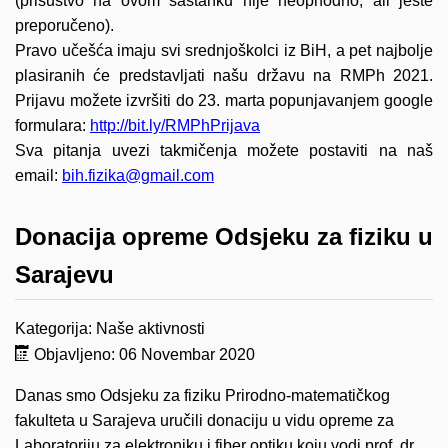
(prisustvo na ovom sastanku nije neophodno, ali jeste
preporučeno).
Pravo učešća imaju svi srednjoškolci iz BiH, a pet najbolje
plasiranih će predstavljati našu državu na RMPh 2021.
Prijavu možete izvršiti do 23. marta popunjavanjem google
formulara:
http://bit.ly/RMPhPrijava
Sva pitanja uvezi takmičenja možete postaviti na naš
email:
bih.fizika@gmail.com
Donacija opreme Odsjeku za fiziku u
Sarajevu
Kategorija:
Naše aktivnosti
Objavljeno: 06 Novembar 2020
Danas smo Odsjeku za fiziku Prirodno-matematičkog
fakulteta u Sarajeva uručili donaciju u vidu opreme za
Laboratoriju za elektroniku i fiber optiku koju vodi prof. dr.