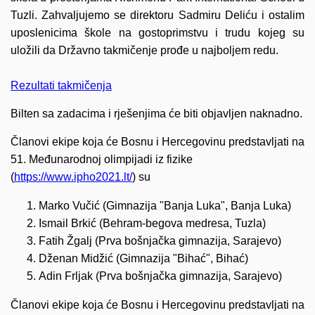
Tuzli. Zahvaljujemo se direktoru Sadmiru Deliću i ostalim
uposlenicima škole na gostoprimstvu i trudu kojeg su
uložili da Državno takmičenje prođe u najboljem redu.
Rezultati takmičenja
Bilten sa zadacima i rješenjima će biti objavljen naknadno.
Članovi ekipe koja će Bosnu i Hercegovinu predstavljati na
51. Međunarodnoj olimpijadi iz fizike
(
https://www.ipho2021.lt/
) su
Marko Vučić (Gimnazija "Banja Luka", Banja Luka)
Ismail Brkić (Behram-begova medresa, Tuzla)
Fatih Žgalj (Prva bošnjačka gimnazija, Sarajevo)
Dženan Midžić (Gimnazija "Bihać", Bihać)
Adin Frljak (Prva bošnjačka gimnazija, Sarajevo)
Članovi ekipe koja će Bosnu i Hercegovinu predstavljati na