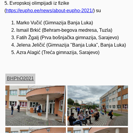
5. Evropskoj olimpijadi iz fizike
(
https://eupho.ee/news/about-eupho-2021/
) su
Marko Vučić (Gimnazija Banja Luka)
Ismail Brkić (Behram-begova medresa, Tuzla)
Fatih Žgalj (Prva bošnjačka gimnazija, Sarajevo)
Jelena Jeličić (Gimnazija "Banja Luka", Banja Luka)
Azra Alagić (Treća gimnazija, Sarajevo)
BHPhO2021