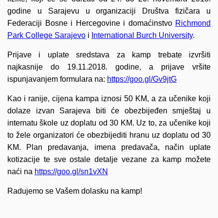
godine u Sarajevu u organizaciji Društva fizičara u
Federaciji Bosne i Hercegovine i domaćinstvo
Richmond
Park College Sarajevo
i
International Burch University
.
Prijave i uplate sredstava za kamp trebate izvršiti
najkasnije do 19.11.2018. godine, a prijave vršite
ispunjavanjem formulara na:
https://goo.gl/Gv9jtG
Kao i ranije, cijena kampa iznosi 50 KM, a za učenike koji
dolaze izvan Sarajeva biti će obezbijeđen smještaj u
internatu škole uz doplatu od 30 KM. Uz to, za učenike koji
to žele organizatori će obezbijediti hranu uz doplatu od 30
KM. Plan predavanja, imena predavača, način uplate
kotizacije te sve ostale detalje vezane za kamp možete
naći na
https://goo.gl/sn1vXN
Radujemo se Vašem dolasku na kamp!