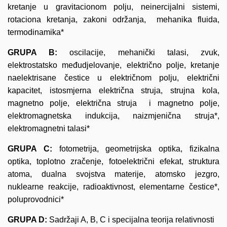
kretanje u gravitacionom polju, neinercijalni sistemi,
rotaciona kretanja, zakoni održanja, mehanika fluida,
termodinamika*
GRUPA B:
oscilacije, mehanički talasi, zvuk,
elektrostatsko međudjelovanje, električno polje, kretanje
naelektrisane čestice u električnom polju, električni
kapacitet, istosmjerna električna struja, strujna kola,
magnetno polje, električna struja i magnetno polje,
elektromagnetska indukcija, naizmjenična struja*,
elektromagnetni talasi*
GRUPA C:
fotometrija, geometrijska optika, fizikalna
optika, toplotno zračenje, fotoelektrični efekat, struktura
atoma, dualna svojstva materije, atomsko jezgro,
nuklearne reakcije, radioaktivnost, elementarne čestice*,
poluprovodnici*
GRUPA D:
Sadržaji A, B, C i specijalna teorija relativnosti