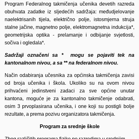
Program Federalnog takmičenja učenika devetih razreda
obuhvata zadatke iz sljedećih sadržaja: međudjelovanje
naelektrisanih tijela, električno polje, istosmjerna struja
stalne jačine, magnetno polje, elektromagnetna indukcija*,
geometrijska optika - prelamanje i odbijanje svjetlosti,
sočiva i ogledala*.
Sadržaji označeni sa * mogu se pojaviti tek na
kantonalnom nivou, a sa ** na federalnom nivou.
Način odabiranja učesnika za općinska takmičenja zavisi
od broja učenika i škola. Ukoliko su na ovom nivou
prihvaćeni jedinstveni zadaci za sve općine unutar
kantona, moguće je za kantonalno takmičenje odabrati,
osim 3 prvoplasirana učenika, i one koji su postigli bolje
rezultate, a prema pozivu organizatora takmičenja.
Program za srednje škole
Zbog različitih programa fizike po razredima u srednjim