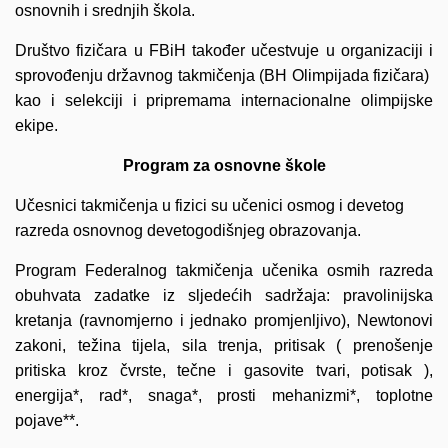
osnovnih i srednjih škola.
Društvo fizičara u FBiH također učestvuje u organizaciji i
sprovođenju državnog takmičenja (BH Olimpijada fizičara)
kao i selekciji i pripremama internacionalne olimpijske
ekipe.
Program za osnovne škole
Učesnici takmičenja u fizici su učenici osmog i devetog
razreda osnovnog devetogodišnjeg obrazovanja.
Program Federalnog takmičenja učenika osmih razreda
obuhvata zadatke iz sljedećih sadržaja: pravolinijska
kretanja (ravnomjerno i jednako promjenljivo), Newtonovi
zakoni, težina tijela, sila trenja, pritisak ( prenošenje
pritiska kroz čvrste, tečne i gasovite tvari, potisak ),
energija*, rad*, snaga*, prosti mehanizmi*, toplotne
pojave**.