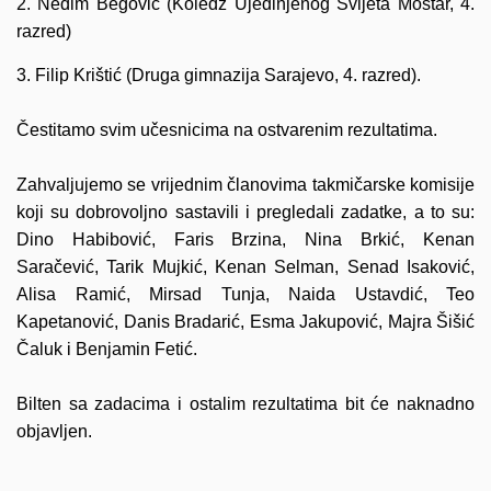
2. Nedim Begović (Koledž Ujedinjenog Svijeta Mostar, 4.
razred)
3. Filip Krištić (Druga gimnazija Sarajevo, 4. razred).
Čestitamo svim učesnicima na ostvarenim rezultatima.
Zahvaljujemo se vrijednim članovima takmičarske komisije
koji su dobrovoljno sastavili i pregledali zadatke, a to su:
Dino Habibović, Faris Brzina, Nina Brkić, Kenan
Saračević, Tarik Mujkić, Kenan Selman, Senad Isaković,
Alisa Ramić, Mirsad Tunja, Naida Ustavdić, Teo
Kapetanović, Danis Bradarić, Esma Jakupović, Majra Šišić
Čaluk i Benjamin Fetić.
Bilten sa zadacima i ostalim rezultatima bit će naknadno
objavljen.