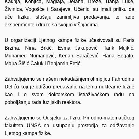
Kaknja, Konjica, Maglaja, Jelaha, Breze, Banja Luke,
Živinica, Vogošće i Sarajeva. Učenici su imali priliku da
uče fiziku, slušaju zanimljiva predavanja, te rade
eksperimente i druže sa svojim vršnjacima.
U organizaciji Ljetnog kampa fizike učestvovali su Faris
Brzina,
Nina Brkić
, Esma Jakupović,
Tarik Mujkić
,
Muhamed Numanović,
Kenan Saračević
, Hana Šegalo,
Majra Šišić Čaluk i Benjamin Fetić.
Zahvaljujemo se našem nekadašnjem olimpijcu
Fahrudinu
Deliću
koji je održao predavanje na temu nuklearne fuzije
kao i o svom doktorskom istraživačkom radu na
poboljšanju rada fuzijskih reaktora.
Zahvaljujemo se
Odsjeku za fiziku Prirodno-matematičkog
fakulteta UNSA
na ustupanju prostorija za održavanje
Ljetnog kampa fizike.