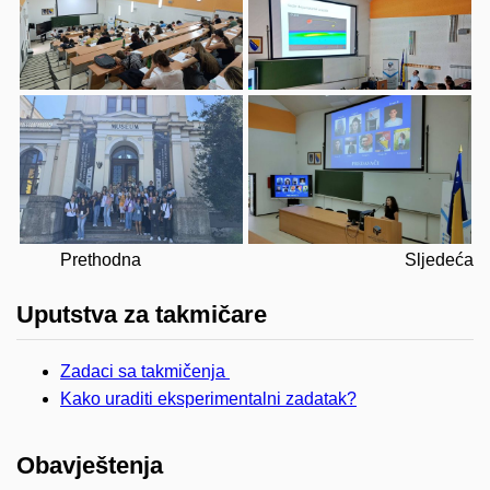
Prethodna
Sljedeća
Uputstva za takmičare
Zadaci sa takmičenja
Kako uraditi eksperimentalni zadatak?
Obavještenja