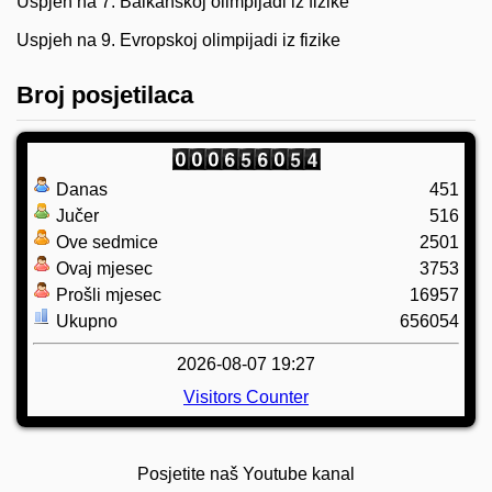
Uspjeh na 7. Balkanskoj olimpijadi iz fizike
Uspjeh na 9. Evropskoj olimpijadi iz fizike
Broj posjetilaca
Danas
451
Jučer
516
Ove sedmice
2501
Ovaj mjesec
3753
Prošli mjesec
16957
Ukupno
656054
2026-08-07 19:27
Visitors Counter
Posjetite naš Youtube kanal