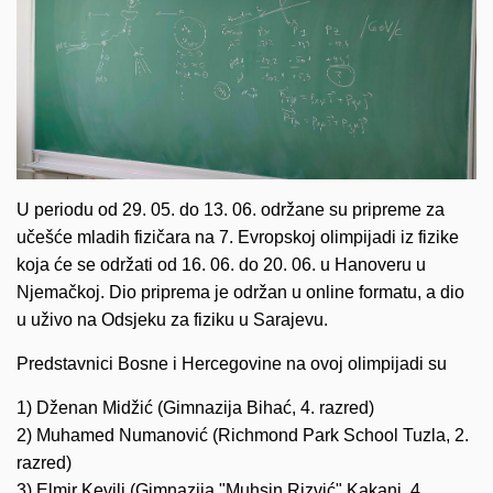
U periodu od 29. 05. do 13. 06. održane su pripreme za
učešće mladih fizičara na 7. Evropskoj olimpijadi iz fizike
koja će se održati od 16. 06. do 20. 06. u Hanoveru u
Njemačkoj. Dio priprema je održan u online formatu, a dio
u uživo na Odsjeku za fiziku u Sarajevu.
Predstavnici Bosne i Hercegovine na ovoj olimpijadi su
1) Dženan Midžić (Gimnazija Bihać, 4. razred)
2) Muhamed Numanović (Richmond Park School Tuzla, 2.
razred)
3) Elmir Kevilj (Gimnazija "Muhsin Rizvić" Kakanj, 4.