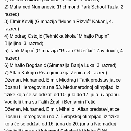
2) Muhamed Numanović (Richmond Park School Tuzla, 2.
razred)
3) Elmir Kevilj (Gimnazija "Muhsin Rizvić" Kakanj, 4.
razred)
4)
Miodrag Ostojić (Tehnička škola "Mihajlo Pupin"
Bijeljina, 3. razred)
5) Tarik Mujkić (Gimnazija "Rizah Odžečkić" Zavidovići, 4.
razred)
6) Mihailo Bogdanić (Gimnazija Banja Luka, 3. razred)
7) Affan Kaknjo (Prva gimnazija Zenica, 3. razred)
Dženan, Muhamed, Elmir, Miodrag i Tarik predstavljat će
Bosnu i Hercegovinu na 53. Međunarodnoj olimpijadi iz
fizike koja će se održati od 10. jula do 17. jula u Japanu.
Voditelji tima su Fatih Žgalj i Benjamin Fetić.
Dženan, Muhamed, Elmir, Mihailo i Affan predstavljat će
Bosnu i Hercegovinu na 7. Evropskoj olimpijadi iz fizike
koja će se održati od 16. juna do 20. juna u Njemačkoj.