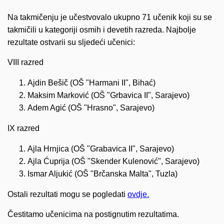
Na takmičenju je učestvovalo ukupno 71 učenik koji su se
takmičili u kategoriji osmih i devetih razreda. Najbolje
rezultate ostvarii su sljedeći učenici:
VIII razred
Ajdin Bešič (OŠ "Harmani II", Bihać)
Maksim Marković (OŠ "Grbavica II", Sarajevo)
Adem Agić (OŠ "Hrasno", Sarajevo)
IX razred
Ajla Hrnjica (OŠ "Grabavica II", Sarajevo)
Ajla Ćuprija (OŠ "Skender Kulenović", Sarajevo)
Ismar Aljukić (OŠ "Brčanska Malta", Tuzla)
Ostali rezultati mogu se pogledati
ovdje.
Čestitamo učenicima na postignutim rezultatima.