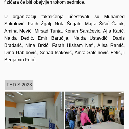
fizičara će biti obajvljen tokom sedmice.
U organizaciji takmičenja učestovali su
Muhamed
Sokolović, Fatih Žgalj, Nola Šegalo, Majra Šišić Čaluk,
Amina Mević, Mirsad Tunja, Kenan Saračević, Ajla Karić,
Naida Dedić, Emir Baručija, Naida Ustavdić, Danis
Bradarić, Nina Brkić, Farah Hisham Nafi
, Alisa Ramić,
Dino Habibović, Senad Isaković, Amra Salčinović Fetić, i
Benjamin Fetić.
FED S 2023