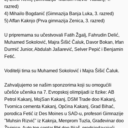
razred)
4) Mihailo Bogdanić (Gimnazija Banja Luka, 3. razred)
5) Affan Kaknjo (Prva gimnazija Zenica, 3. razred)
U pripremama su učestvovali Fatih Žgalj, Fahrudin Delić,
Muhamed Sokolović, Majra Šišić Čaluk, Davor Bokan, Irfan
Durmić Junior, Abdulah Jašarević, Selver Pepić i Benjamin
Fetić.
Voditelji tima su Muhamed Sokolović i Majra Šišić Čaluk.
Zahvaljujemo se našim sponzorima koji su omogućili
učešće učenika na 7. Evropskoj olimpijadi iz fizike:
AB
Petrol Kakanj, MojSan Kakanj, DSM Trade doo Kakanj,
Tvornica cementa Kakanj, Općina Kakanj, Grad Bihać,
porodica Fetić iz Des Moines u SAD-u, profesori Gimnazije
"Muhsin Rizvić" iz Kaknja, Menprom Tuzla, Građevinar doo
Živinice, Auto top centar BH doo Ilijaš, predsjedavajući