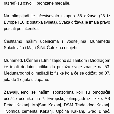
razred) su osvojili bronzane medalje.
Na olimpijadi je učestvovalo ukupno 38 država (28 iz
Evrope i 10 iz ostatka svijeta). Svaka država je imala pravo
poslati pet učenika.
Čestitamo našim učenicima i voditeljima Muhamedu
Sokoloviću i Majri Šišić Čaluk na uspjehu.
Muhamed, Dženan i Elmir zajedno sa Tarikom i Miodragom
će imati dodatnu priliku da pokažu svoje znanje na 53.
Međunarodnoj olimpijadi iz fizike koja će se održati od 07.
jula do 17. jula u Japanu.
Zahvaljujemo se našim sponzorima koji su omogućili
učešće
učenika na 7. Evropskoj olimpijadi iz fizike: AB
Petrol Kakanj, MojSan Kakanj, DSM Trade doo Kakanj,
Tvornica cementa Kakanj, Općina Kakanj, Grad Bihać,