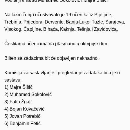
Voditelji tima su Muhamed Sokolović i Majra Šišić.
Na takmičenju učestvovalo je 19 učenika
iz Bijeljine,
Trebinja, Prijedora, Dervente, Banja Luke, Tuzle, Sarajeva,
Visokog, Čapljine, Bihaća, Kaknja, Tešnja i Zavidovića.
Čestitamo učenicima na plasmanu u olimpijski tim.
Bilten sa zadacima bit će objavljen naknadno.
Komisija za sastavljanje i pregledanje zadataka bila je u
sastavu:
1) Majra Šišić
2) Muhamed Sokolović
3) Fatih Žgalj
4) Bojan Kovačević
5) Jovan Potrebić
6) Benjamin Fetić