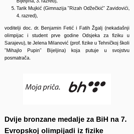
Bijeljina, 3. razred),
Tarik Mujkić (Gimnazija "Rizah Odžečkić" Zavidovići,
4. razred),
voditelji doc. dr. Benjamin Fetić i Fatih Žgalj (nekadašnji
olimpijac i student prve godine Odsjeka za fiziku u
Sarajevu), te Jelena Milanović (prof. fizike u Tehničkoj školi
"Mihajlo Pupin" Bijeljina) koja putuje u svojstvu
posmatrača.
Dvije bronzane medalje za BiH na 7.
Evropskoj olimpijadi iz fizike