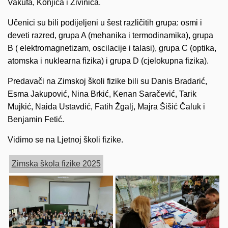
Vakufa, Konjica i Živinica.
Učenici su bili podijeljeni u šest različitih grupa: osmi i
deveti razred, grupa A (mehanika i termodinamika), grupa
B ( elektromagnetizam, oscilacije i talasi), grupa C (optika,
atomska i nuklearna fizika) i grupa D (cjelokupna fizika).
Predavači na Zimskoj školi fizike bili su Danis Bradarić,
Esma Jakupović, Nina Brkić, Kenan Saračević,
Tarik
Mujkić, Naida Ustavdić, Fatih Žgalj, Majra Šišić Čaluk i
Benjamin Fetić.
Vidimo se na Ljetnoj školi fizike.
Zimska škola fizike 2025