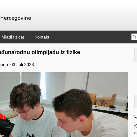
Mladi fizičari
Kontakt
đunarodnu olimpijadu iz fizike
jeno: 03 Juli 2023
L
K
g