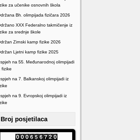
izike za učenike osnovnih škola
držana Bh. olimpijada fizičara 2026
držano XXX Federalno takmičenje iz
izike za srednje škole
držan Zimski kamp fizike 2026
držan Ljetni kamp fizike 2025
spjeh na 55. Međunarodnoj olimpijadi
z fizike
spjeh na 7. Balkanskoj olimpijadi iz
izike
spjeh na 9. Evropskoj olimpijadi iz
izike
Broj posjetilaca