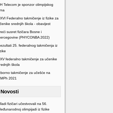
H Telecom je sponzor olimpijskog
ima
XVI Federalno takmičenje iz fizike za
čenike srednjih škola - obavijest
reći susret fizičara Bosne i
ercegovine (PHYCONBA 2022)
ezultati 25. federalnog takmičenja iz
izike
XV federalno takmičenje za učenike
rednjih škola
zborno takmičenje za učešće na
MPh 2021
Novosti
ladi fizičari učestvovali na 56.
eđunarodnoj olimpijadi iz fizike