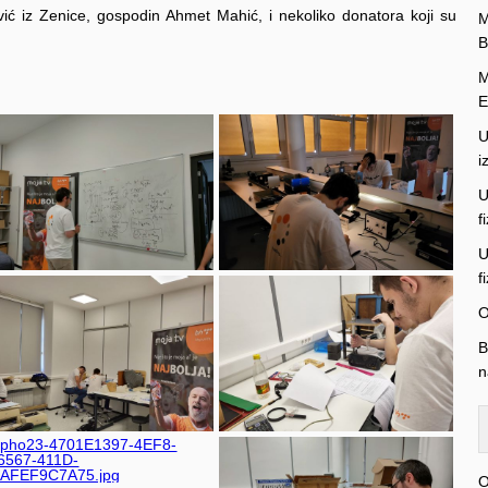
ević iz Zenice, gospodin Ahmet Mahić, i nekoliko donatora koji su
M
B
M
E
U
i
U
f
U
f
O
B
n
O