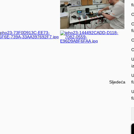
f
O
O
f
O
O
U
i
U
Sljedeća
f
U
f