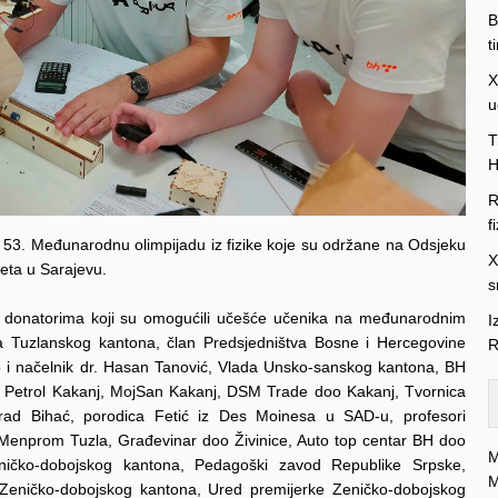
B
t
X
u
T
H
R
f
53. Međunarodnu olimpijadu iz fizike koje su održane na Odsjeku
X
teta u Sarajevu.
s
 donatorima koji su omogućili učešće učenika na međunarodnim
I
ada Tuzlanskog kantona, član Predsjedništva Bosne i Hercegovine
R
 i načelnik dr. Hasan Tanović, Vlada Unsko-sanskog kantona, BH
 Petrol Kakanj, MojSan Kakanj, DSM Trade doo Kakanj, Tvornica
ad Bihać, porodica Fetić iz Des Moinesa u SAD-u, profesori
 Menprom Tuzla, Građevinar doo Živinice, Auto top centar BH doo
M
Zeničko-dobojskog kantona, Pedagoški zavod Republike Srpske,
M
 Zeničko-dobojskog kantona, Ured premijerke Zeničko-dobojskog