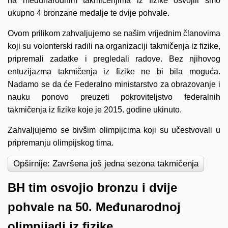
na međunarodnim takmičenjima iz fizike osvojili smo
ukupno 4 bronzane medalje te dvije pohvale.
Ovom prilikom zahvaljujemo se našim vrijednim članovima
koji su volonterski radili na organizaciji takmičenja iz fizike,
pripremali zadatke i pregledali radove. Bez njihovog
entuzijazma takmičenja iz fizike ne bi bila moguća.
Nadamo se da će Federalno ministarstvo za obrazovanje i
nauku ponovo preuzeti pokroviteljstvo federalnih
takmičenja iz fizike koje je 2015. godine ukinuto.
Zahvaljujemo se bivšim olimpijcima koji su učestvovali u
pripremanju olimpijskog tima.
Opširnije: Završena još jedna sezona takmičenja
BH tim osvojio bronzu i dvije
pohvale na 50. Međunarodnoj
olimpijadi iz fizike