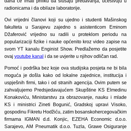
dana će imati priliku da slušaju predavanja, učestvuju u
radionicama i da obilaze laboratorije.
Ovi vrijedni članovi koji su ujedno i studenti Mašinskog
fakulteta u Sarajevu zajedno s asistenticom Eminom
Džaferović vrijedno su radili u proteklom periodu na
popularizaciji fizike i nauke općenito kroz video zapise na
svom YT kanalu Enginist Show. Predlažemo da posjetite
ovaj
youtube kanal
i da se uvjerite u njihov odličan rad.
Pomoć i podrška bez koje ova studijska posjeta ne bi bila
moguća je došla kako od lokalne zajednice, institucija i
uspješnih firmi, tako i od stranih agencija. Ovim putem se
zahvaljujemo Predsjedavajućem Skupštine KS Elmedinu
Konakoviću, Ministarstvu za obrazovanje, nauku i mlade
KS i ministrici Zineti Bogunić, Gradskoj upravi Visoko,
gospodinu Fikretu Hodžiću, zatim bosanskohercegovačkim
firmama IGMAN d.d. Konjic, EZEHA Economic d.o.o.
Sarajevo, AM Pneumatik d.o.o. Tuzla, Grawe Osiguranje