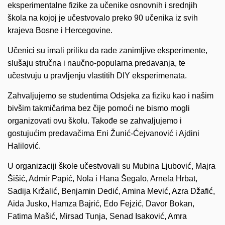
eksperimentalne fizike za učenike osnovnih i srednjih
škola na kojoj je učestvovalo preko 90 učenika iz svih
krajeva Bosne i Hercegovine.
Učenici su imali priliku da rade zanimljive eksperimente,
slušaju stručna i naučno-popularna predavanja, te
učestvuju u pravljenju vlastitih DIY eksperimenata.
Zahvaljujemo se studentima Odsjeka za fiziku kao i našim
bivšim takmičarima bez čije pomoći ne bismo mogli
organizovati ovu školu. Takođe se zahvaljujemo i
gostujućim predavačima Eni Žunić-Ćejvanović i Ajdini
Halilović.
U organizaciji škole učestvovali su Mubina Ljubović, Majra
Šišić, Admir Papić, Nola i Hana Šegalo, Arnela Hrbat,
Sadija Kržalić, Benjamin Dedić, Amina Mević, Azra Džafić,
Aida Jusko, Hamza Bajrić, Edo Fejzić, Davor Bokan,
Fatima Mašić, Mirsad Tunja, Senad Isaković, Amra