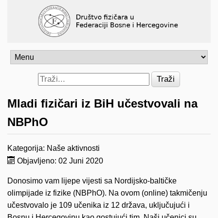
Traži
Mladi fizičari iz BiH učestvovali na
NBPhO
Kategorija:
Naše aktivnosti
Objavljeno: 02 Juni 2020
Donosimo vam lijepe vijesti sa Nordijsko-baltičke
olimpijade iz fizike (NBPhO). Na ovom (online) takmičenju
učestvovalo je 109 učenika iz 12 država, uključujući i
Bosnu i Hercegovinu kao gostujući tim. Naši učenici su,