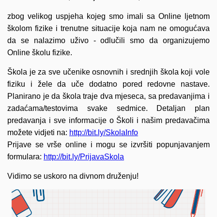
zbog velikog uspjeha kojeg smo imali sa Online ljetnom
školom fizike i trenutne situacije koja nam ne omogućava
da se nalazimo uživo - odlučili smo da organizujemo
Online školu fizike.
Škola je za sve učenike osnovnih i srednjih škola koji vole
fiziku i žele da uče dodatno pored redovne nastave.
Planirano je da škola traje dva mjeseca, sa predavanjima i
zadaćama/testovima svake sedmice. Detaljan plan
predavanja i sve informacije o Školi i našim predavačima
možete vidjeti na:
http://bit.ly/SkolaInfo
Prijave se vrše online i mogu se izvršiti popunjavanjem
formulara:
http://bit.ly/PrijavaSkola
Vidimo se uskoro na divnom druženju!