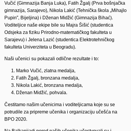
Vučić (Gimnazija Banja Luka), Fatih Žgalj (Prva bošnjačka
gimnazija, Sarajevo), Nikola Lakić (Tehnička škola „Mihajlo
Pupin”, Bijeljina) i Dženan Midžić (Gimnazija Bihać).
Voditeljice naše ekipe bile su Majra Šišić (studentica
Odsjeka za fiziku Prirodno-matematičkog fakulteta u
Sarajevu) i Jelena Lazić (studentica Elektrotehničkog
fakulteta Univerziteta u Beogradu).
Naši učenici su pokazali odlične rezultate i to:
Marko Vučić, zlatna medalja,
Fatih Žgalj, bronzana medalja,
Nikola Lakić, bronzana medalja,
Dženan Midžić, pohvala.
Čestitamo našim učenicima i voditeljicama koje su se
potrudile za pripreme učenika i organizaciju učešća na
BPO 2020.
Na Balkanijadi pored naših učenika učestvovali su i