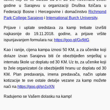
godine u Sarajevu u organizaciji Društva fizičara u
Federaciji Bosne i Hercegovine i domaćinstvo
Richmond
Park College Sarajevo
i
International Burch University
.
Prijave i uplate sredstava za kamp trebate izvršiti
najkasnije do 19.11.2018. godine, a prijave vršite
ispunjavanjem formulara na:
https://goo.gl/Gv9jtG
Kao i ranije, cijena kampa iznosi 50 KM, a za učenike koji
dolaze izvan Sarajeva biti će obezbijeđen smještaj u
internatu škole uz doplatu od 30 KM. Uz to, za učenike koji
to žele organizatori će obezbijediti hranu uz doplatu od 30
KM. Plan predavanja, imena predavača, način uplate
kotizacije te sve ostale detalje vezane za kamp možete
naći na
https://goo.gl/sn1vXN
Radujemo se Vašem dolasku na kamp!