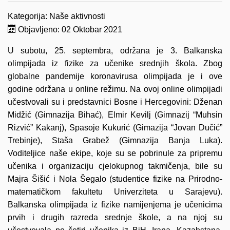
Kategorija:
Naše aktivnosti
Objavljeno: 02 Oktobar 2021
U subotu, 25. septembra, održana je 3. Balkanska
olimpijada iz fizike za učenike srednjih škola. Zbog
globalne pandemije koronavirusa olimpijada je i ove
godine održana u online režimu. Na ovoj online olimpijadi
učestvovali su i predstavnici Bosne i Hercegovini: Dženan
Midžić (Gimnazija Bihać), Elmir Kevilj (Gimnazij “Muhsin
Rizvić” Kakanj), Spasoje Kukurić (Gimazija “Jovan Dučić”
Trebinje), Staša Grabež (Gimnazija Banja Luka).
Voditeljice naše ekipe, koje su se pobrinule za pripremu
učenika i organizaciju cjelokupnog takmičenja, bile su
Majra Šišić i Nola Šegalo (studentice fizike na Prirodno-
matematičkom fakultetu Univerziteta u Sarajevu).
Balkanska olimpijada iz fizike namijenjema je učenicima
prvih i drugih razreda srednje škole, a na njoj su