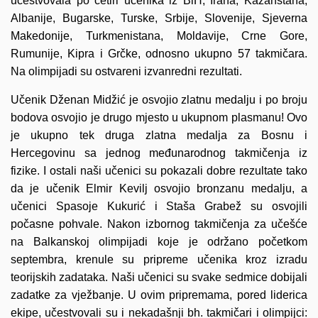
učestvovala po četiri učenika iz BiH, Irana, Kazahstana,
Albanije, Bugarske, Turske, Srbije, Slovenije, Sjeverna
Makedonije, Turkmenistana, Moldavije, Crne Gore,
Rumunije, Kipra i Grčke, odnosno ukupno 57 takmičara.
Na olimpijadi su ostvareni izvanredni rezultati.
Učenik Dženan Midžić je osvojio zlatnu medalju i po broju
bodova osvojio je drugo mjesto u ukupnom plasmanu! Ovo
je ukupno tek druga zlatna medalja za Bosnu i
Hercegovinu sa jednog međunarodnog takmičenja iz
fizike. I ostali naši učenici su pokazali dobre rezultate tako
da je učenik Elmir Kevilj osvojio bronzanu medalju, a
učenici Spasoje Kukurić i Staša Grabež su osvojili
počasne pohvale. Nakon izbornog takmičenja za učešće
na Balkanskoj olimpijadi koje je održano početkom
septembra, krenule su pripreme učenika kroz izradu
teorijskih zadataka. Naši učenici su svake sedmice dobijali
zadatke za vježbanje. U ovim pripremama, pored liderica
ekipe, učestvovali su i nekadašnji bh. takmičari i olimpijci: