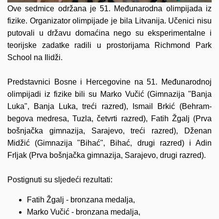
Ove sedmice održana je 51. Međunarodna olimpijada iz
fizike. Organizator olimpijade je bila Litvanija. Učenici nisu
putovali u državu domaćina nego su eksperimentalne i
teorijske zadatke radili u prostorijama Richmond Park
School na Ilidži.
Predstavnici Bosne i Hercegovine na 51. Međunarodnoj
olimpijadi iz fizike bili su Marko Vučić (Gimnazija "Banja
Luka", Banja Luka, treći razred), Ismail Brkić (Behram-
begova medresa, Tuzla, četvrti razred), Fatih Žgalj (Prva
bošnjačka gimnazija, Sarajevo, treći razred), Dženan
Midžić (Gimnazija "Bihać", Bihać, drugi razred) i Adin
Frljak (Prva bošnjačka gimnazija, Sarajevo, drugi razred).
Postignuti su sljedeći rezultati:
Fatih Žgalj - bronzana medalja,
Marko Vučić - bronzana medalja,