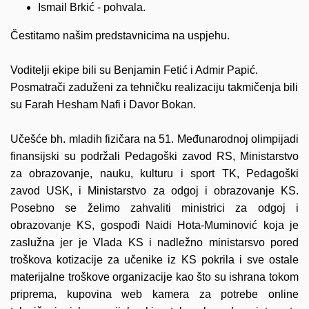
Ismail Brkić - pohvala.
Čestitamo našim predstavnicima na uspjehu.
Voditelji ekipe bili su Benjamin Fetić i Admir Papić.
Posmatrači zaduženi za tehničku realizaciju takmičenja bili
su Farah Hesham Nafi i Davor Bokan.
Učešće bh. mladih fizičara na 51. Međunarodnoj olimpijadi
finansijski su podržali Pedagoški zavod RS, Ministarstvo
za obrazovanje, nauku, kulturu i sport TK, Pedagoški
zavod USK, i Ministarstvo za odgoj i obrazovanje KS.
Posebno se želimo zahvaliti ministrici za odgoj i
obrazovanje KS, gospođi Naidi Hota-Muminović koja je
zaslužna jer je Vlada KS i nadležno ministarsvo pored
troškova kotizacije za učenike iz KS pokrila i sve ostale
materijalne troškove organizacije kao što su ishrana tokom
priprema, kupovina web kamera za potrebe online