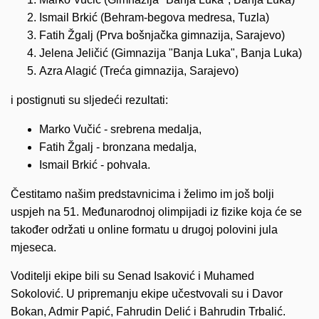
Ismail Brkić (Behram-begova medresa, Tuzla)
Fatih Žgalj (Prva bošnjačka gimnazija, Sarajevo)
Jelena Jeličić (Gimnazija "Banja Luka", Banja Luka)
Azra Alagić (Treća gimnazija, Sarajevo)
i postignuti su sljedeći rezultati:
Marko Vučić - srebrena medalja,
Fatih Žgalj - bronzana medalja,
Ismail Brkić - pohvala.
Čestitamo našim predstavnicima i želimo im još bolji
uspjeh na 51. Međunarodnoj olimpijadi iz fizike koja će se
također održati u online formatu u drugoj polovini jula
mjeseca.
Voditelji ekipe bili su Senad Isaković i Muhamed
Sokolović. U pripremanju ekipe učestvovali su i Davor
Bokan, Admir Papić,
Fahrudin
Delić i Bahrudin Trbalić.