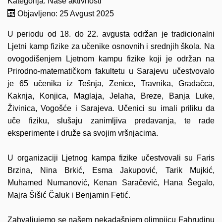
Kategorija:
Naše aktivnosti
Objavljeno: 25 Avgust 2025
U periodu od 18. do 22. avgusta održan je tradicionalni
Ljetni kamp fizike za učenike osnovnih i srednjih škola. Na
ovogodišenjem Ljetnom kampu fizike koji je održan na
Prirodno-matematičkom fakultetu u Sarajevu učestvovalo
je 65 učenika iz Tešnja, Zenice, Travnika, Gradačca,
Kaknja, Konjica, Maglaja, Jelaha, Breze, Banja Luke,
Živinica, Vogošće i Sarajeva. Učenici su imali priliku da
uče fiziku, slušaju zanimljiva predavanja, te rade
eksperimente i druže sa svojim vršnjacima.
U organizaciji Ljetnog kampa fizike učestvovali su Faris
Brzina,
Nina Brkić
, Esma Jakupović,
Tarik Mujkić
,
Muhamed Numanović,
Kenan Saračević
, Hana Šegalo,
Majra Šišić Čaluk i Benjamin Fetić.
Zahvaljujemo se našem nekadašnjem olimpijcu
Fahrudinu