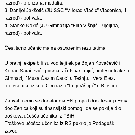
razred) - bronzana medalja,
3. Danijel Jakšetić (JU SŠC “Milorad Vlačić” Vlasenica, II
razred) - pohvala,
4. Stanko Đokić (JU Gimnazija “Filip Višnjić” Bijeljina, I
razred) - pohvala.
Čestitamo učenicima na ostvarenim rezultatima.
U pratnji ekipe bili su voditelji ekipe Bojan Kovačević i
Kenan Saračević i posmatrači Isnar Tinjić, profesor fizike u
Gimnaziji "Musa Ćazim Ćatić" u Tešnju, i Vera Elez,
profesorica fizike u Gimnaziji "Filip Višnjić" u Bijeljini.
Zahvaljujemo se donatorima EN projekt doo Tešanj i Emy
doo Zenica koji su finansijski pomogli da se pokrije dio
troškova učešća učenika iz FBiH.
Troškove učešća učenika iz RS pokrio je Pedagoški
zavod.