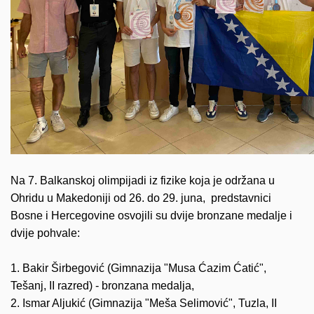
Na 7. Balkanskoj olimpijadi iz fizike koja je održana u
Ohridu u Makedoniji od 26. do 29. juna, predstavnici
Bosne i Hercegovine osvojili su dvije bronzane medalje i
dvije pohvale:
1. Bakir Širbegović (Gimnazija "Musa Ćazim Ćatić",
Tešanj, II razred) - bronzana medalja,
2. Ismar Aljukić (Gimnazija "Meša Selimović", Tuzla, II