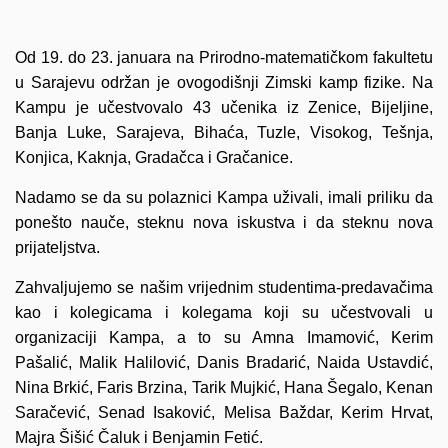
Od 19. do 23. januara na Prirodno-matematičkom fakultetu
u Sarajevu održan je ovogodišnji Zimski kamp fizike. Na
Kampu je učestvovalo 43 učenika iz Zenice, Bijeljine,
Banja Luke, Sarajeva, Bihaća, Tuzle, Visokog, Tešnja,
Konjica, Kaknja, Gradačca i Gračanice.
Nadamo se da su polaznici Kampa uživali, imali priliku da
ponešto nauče, steknu nova iskustva i da steknu nova
prijateljstva.
Zahvaljujemo se našim vrijednim studentima-predavačima
kao i kolegicama i kolegama koji su učestvovali u
organizaciji Kampa, a to su Amna Imamović, Kerim
Pašalić, Malik Halilović, Danis Bradarić, Naida Ustavdić,
Nina Brkić, Faris Brzina, Tarik Mujkić, Hana Šegalo, Kenan
Saračević, Senad Isaković, Melisa Baždar, Kerim Hrvat,
Majra Šišić Čaluk i Benjamin Fetić.